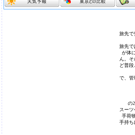
旅先で
旅先で
が体
ん。そ
ど普段
で、管
の
スーツ
手荷
手持ち