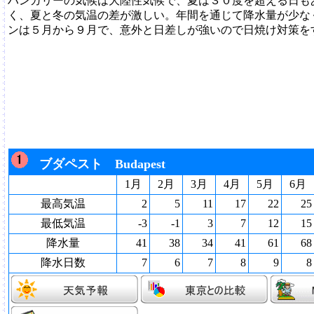
ハンガリーの気候は大陸性気候で、夏は３０度を超える日も
く、夏と冬の気温の差が激しい。年間を通じて降水量が少な
ンは５月から９月で、意外と日差しが強いので日焼け対策を
ブダペスト Budapest
1月
2月
3月
4月
5月
6月
最高気温
2
5
11
17
22
25
最低気温
-3
-1
3
7
12
15
降水量
41
38
34
41
61
68
降水日数
7
6
7
8
9
8