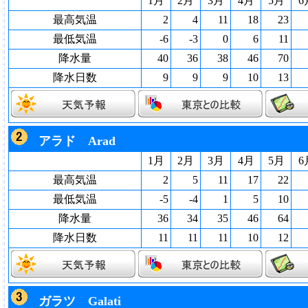
1月
2月
3月
4月
5月
6
最高気温
2
4
11
18
23
最低気温
-6
-3
0
6
11
降水量
40
36
38
46
70
降水日数
9
9
9
10
13
アラド Arad
1月
2月
3月
4月
5月
6
最高気温
2
5
11
17
22
最低気温
-5
-4
1
5
10
降水量
36
34
35
46
64
降水日数
11
11
11
10
12
ガラツ Galati