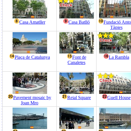
Casa Amatller
Casa Batlló
Fundació Anto
Tàpies
Plaça de Catalunya
Font de
La Rambla
Canaletes
Pavement mosaic by
Reial Square
Guell House
Joan Mro