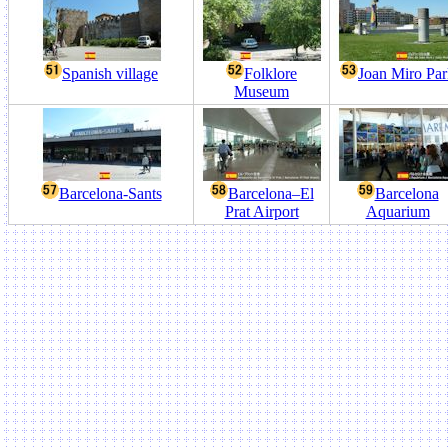
Spanish village
Folklore
Joan Miro Pa
Museum
Barcelona-Sants
Barcelona–El
Barcelona
Prat Airport
Aquarium