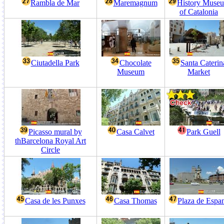
Rambla de Mar
Maremagnum
History Muse
of Catalonia
Ciutadella Park
Chocolate
Santa Caterin
Museum
Market
Picasso mural by
Casa Calvet
Park Guell
thBarcelona Royal Art
Circle
Casa de les Punxes
Casa Thomas
Plaza de Espa