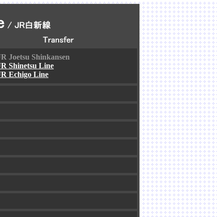
JR Joetsu Shinkansen
JR Shinetsu Line
JR Echigo Line