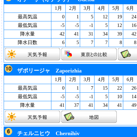
1月
2月
3月
4月
5月
6月
最高気温
0
1
5
12
19
24
最低気温
-5
-5
-1
5
12
16
降水量
42
41
31
34
39
42
降水日数
6
5
7
7
8
8
ザポリージャ Zaporizhia
1月
2月
3月
4月
5月
6月
最高気温
0
1
7
15
22
26
最低気温
-5
-5
-1
5
10
14
降水量
41
37
41
34
41
49
チェルニヒウ Chernihiv