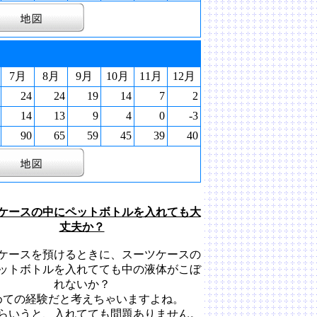
7月
8月
9月
10月
11月
12月
24
24
19
14
7
2
14
13
9
4
0
-3
90
65
59
45
39
40
ケースの中にペットボトルを入れても大
丈夫か？
ケースを預けるときに、スーツケースの
ットボトルを入れてても中の液体がこぼ
れないか？
めての経験だと考えちゃいますよね。
らいうと、入れてても問題ありません。