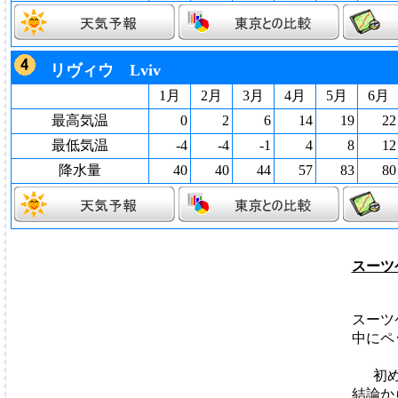
リヴィウ Lviv
1月
2月
3月
4月
5月
6月
最高気温
0
2
6
14
19
22
最低気温
-4
-4
-1
4
8
12
降水量
40
40
44
57
83
80
スーツ
スーツ
中にペ
初
結論か