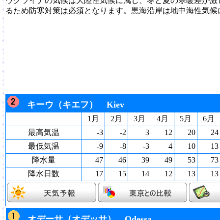
ウクライナの気候は大陸性気候に属し、冬と夏の寒暖差が激
るため防寒対策は必須となります。黒海沿岸は地中海性気候
キーウ（キエフ） Kiev
1月
2月
3月
4月
5月
6月
最高気温
-3
-2
3
12
20
24
最低気温
-9
-8
-3
4
10
13
降水量
47
46
39
49
53
73
降水日数
17
15
14
12
13
13
オデーサ（オデッサ） Odessa