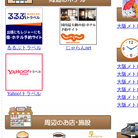
大阪メト
るるぶトラベル
じゃらんnet
大阪メト
大阪メト
大阪メト
大阪メト
Yahoo!トラベル
大阪メト
大阪メト