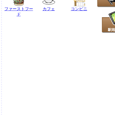
ファーストフー
カフェ
コンビニ
ド