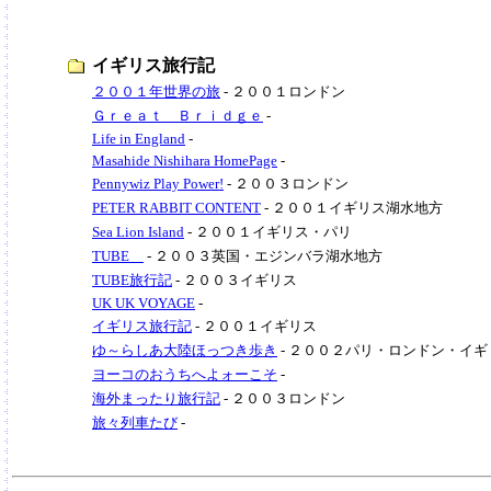
イギリス旅行記
２００１年世界の旅
- ２００１ロンドン
Ｇｒｅａｔ Ｂｒｉｄｇｅ
-
Life in England
-
Masahide Nishihara HomePage
-
Pennywiz Play Power!
- ２００３ロンドン
PETER RABBIT CONTENT
- ２００１イギリス湖水地方
Sea Lion Island
- ２００１イギリス・パリ
TUBE
- ２００３英国・エジンバラ湖水地方
TUBE旅行記
- ２００３イギリス
UK UK VOYAGE
-
イギリス旅行記
- ２００１イギリス
ゆ～らしあ大陸ほっつき歩き
- ２００２パリ・ロンドン・イ
ヨーコのおうちへよォーこそ
-
海外まったり旅行記
- ２００３ロンドン
旅々列車たび
-