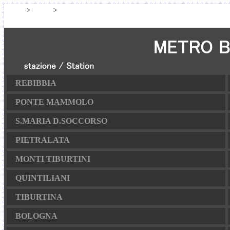
HOME
>
路線図
>
鉄道路線図
REBIBBIA
PONTE MAMMOLO
S.MARIA D.SOCCORSO
PIETRALATA
MONTI TIBURTINI
QUINTILIANI
TIBURTINA
BOLOGNA