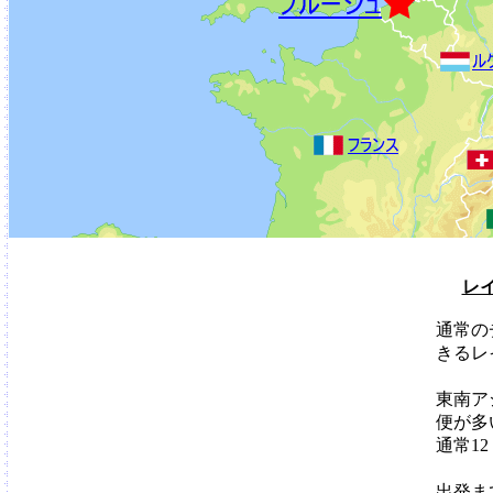
レ
通常の
きるレ
東南ア
便が多
通常1
出発ま