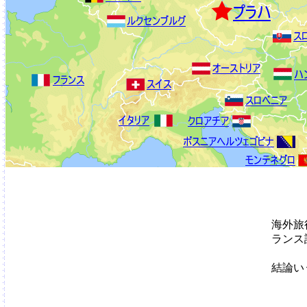
海外旅
ランス
結論い