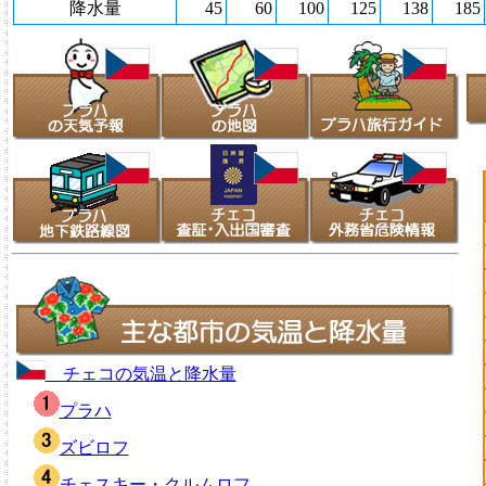
降水量
45
60
100
125
138
185
チェコの気温と降水量
プラハ
ズビロフ
チェスキー・クルムロフ