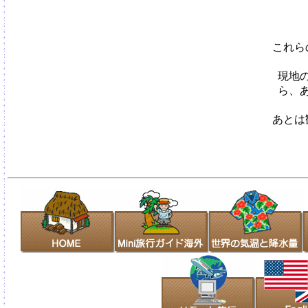
これら
現地
ら、
あとは