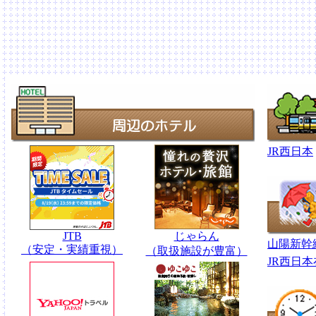
JR西日本
JTB
じゃらん
山陽新幹
（安定・実績重視）
（取扱施設が豊富）
JR西日