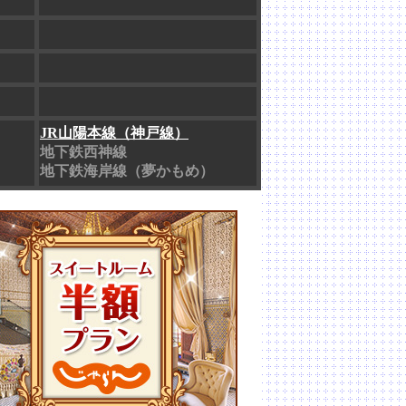
JR山陽本線（神戸線）
地下鉄西神線
地下鉄海岸線（夢かもめ）