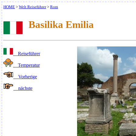
HOME
>
Welt Reiseführer
>
Rom
Basilika
Emilia
Reiseführer
Temperatur
Vorherige
nächste