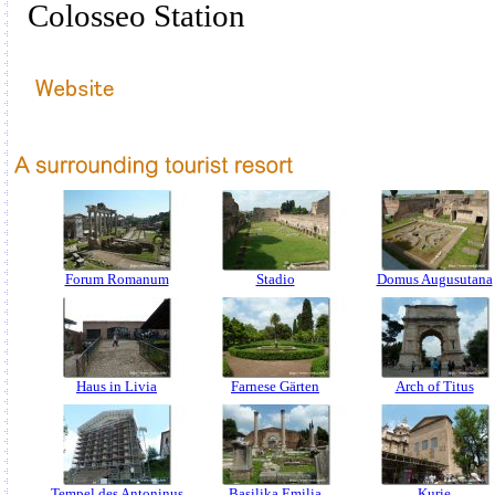
Colosseo Station
Forum Romanum
Stadio
Domus Augusutana
Haus in Livia
Farnese Gärten
Arch of Titus
Tempel des Antoninus
Basilika Emilia
Kurie