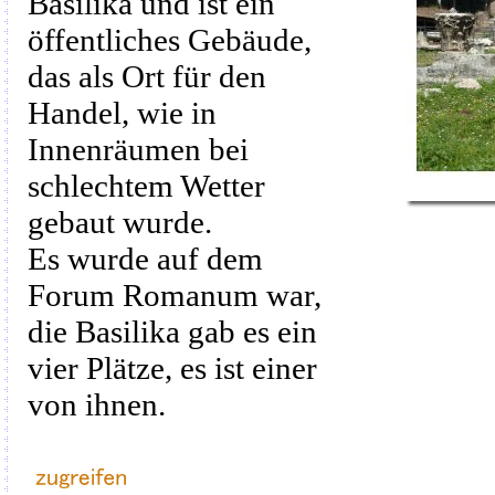
Basilika und
ist ein
öffentliches
Gebäude,
das
als Ort
für den
Handel,
wie in
Innenräumen
bei
schlechtem Wetter
gebaut wurde.
Es wurde
auf dem
Forum Romanum
war
,
die Basilika
gab es ein
vier Plätze
, es ist
einer
von ihnen.