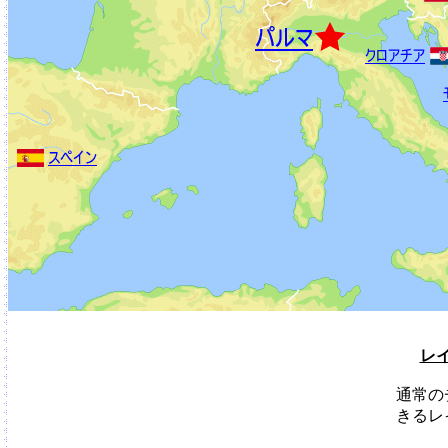
レ
通常の
きるレ