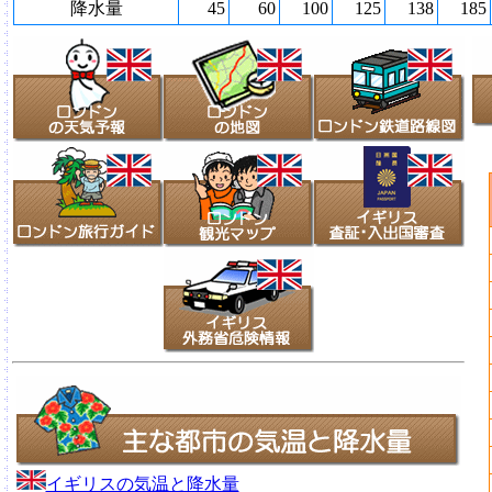
降水量
45
60
100
125
138
185
イギリスの気温と降水量