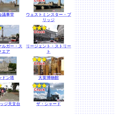
会議事堂
ウェストミンスター・ブ
リッジ
ァルガー・ス
リージェント・ストリー
クエア
ト
ンドン塔
大英博物館
ッジ天文台
ザ・シャード