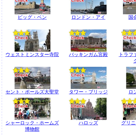
ビッグ・ベン
ロンドン・アイ
国
ウェストミンスター寺院
バッキンガム宮殿
トラフ
セント・ポールズ大聖堂
タワー・ブリッジ
ロ
シャーロック・ホームズ
ハロッズ
グリニ
博物館