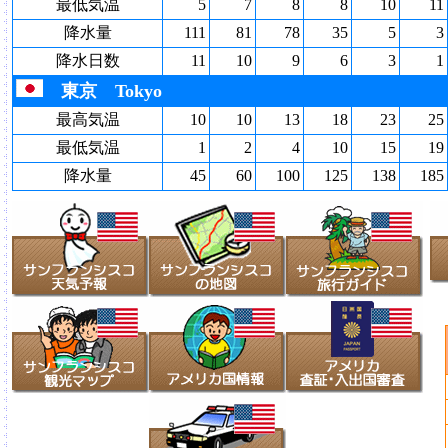
最低気温
5
7
8
8
10
11
降水量
111
81
78
35
5
3
降水日数
11
10
9
6
3
1
東京 Tokyo
最高気温
10
10
13
18
23
25
最低気温
1
2
4
10
15
19
降水量
45
60
100
125
138
185