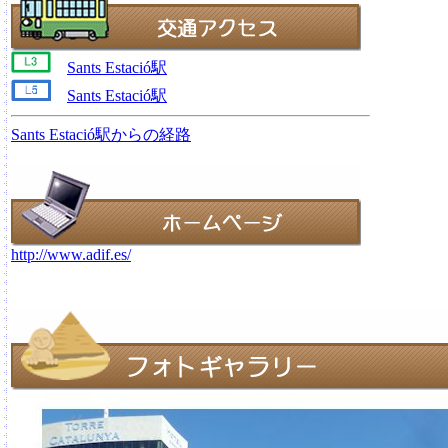
Sants Estació駅
Sants Estació駅
Sants Estació駅からの経路
http://www.adif.es/