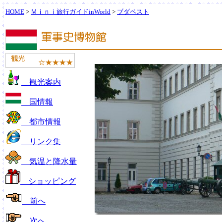
HOME
>
Ｍｉｎｉ旅行ガイドinWorld
>
ブダペスト
観光案内
国情報
都市情報
リンク集
気温と降水量
ショッピング
前へ
次へ