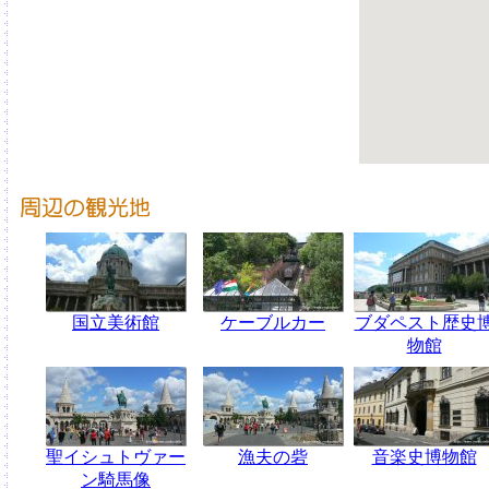
国立美術館
ケーブルカー
ブダペスト歴史
物館
聖イシュトヴァー
漁夫の砦
音楽史博物館
ン騎馬像