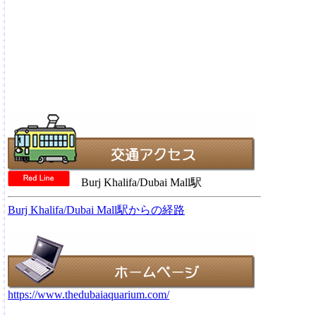
Burj Khalifa/Dubai Mall駅
Burj Khalifa/Dubai Mall駅からの経路
https://www.thedubaiaquarium.com/