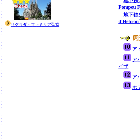
地下鉄2号
Pompeu 
地下鉄5
d'Hebro
サグラダ・ファミリア聖堂
ア
ア
イザ
ア
ホ