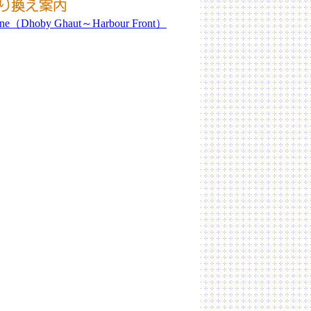
Line（Dhoby Ghaut～Harbour Front）