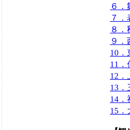
６．
７．
８．
９．
10
11
12
13
14
15