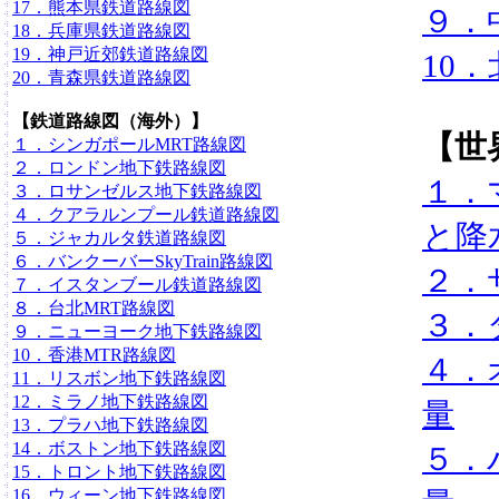
17．熊本県鉄道路線図
９．
18．兵庫県鉄道路線図
19．神戸近郊鉄道路線図
10
20．青森県鉄道路線図
【鉄道路線図（海外）】
【世
１．シンガポールMRT路線図
２．ロンドン地下鉄路線図
１．
３．ロサンゼルス地下鉄路線図
４．クアラルンプール鉄道路線図
と降
５．ジャカルタ鉄道路線図
６．バンクーバーSkyTrain路線図
２．
７．イスタンブール鉄道路線図
８．台北MRT路線図
３．
９．ニューヨーク地下鉄路線図
10．香港MTR路線図
４．
11．リスボン地下鉄路線図
12．ミラノ地下鉄路線図
量
13．プラハ地下鉄路線図
14．ボストン地下鉄路線図
５．
15．トロント地下鉄路線図
16．ウィーン地下鉄路線図