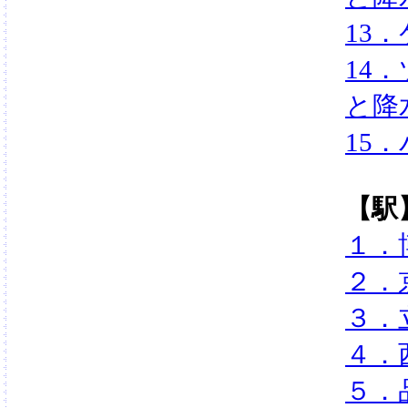
13
14
と降
15
【駅
１．
２．
３．
４．
５．