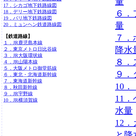
量
17．シカゴ地下鉄路線図
６．
18．デリー地下鉄路線図
19．パリ地下鉄路線図
量
20．ミュンヘン鉄道路線図
７．
【鉄道路線】
１．JR鹿児島本線
降水
２．東京メトロ日比谷線
３．JR大阪環状線
８．
４．JR山陽本線
５．大阪メトロ御堂筋線
９．
６．東北・北海道新幹線
７．東海道新幹線
10
８．秋田新幹線
９．JR宇野線
11
10．JR横須賀線
水量
12
と降