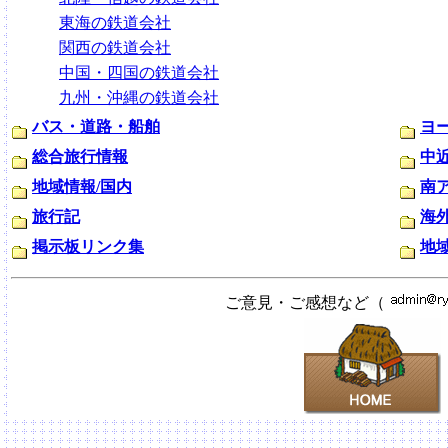
東海の鉄道会社
関西の鉄道会社
中国・四国の鉄道会社
九州・沖縄の鉄道会社
バス・道路・船舶
ヨ
総合旅行情報
中
地域情報/国内
南
旅行記
海
掲示板リンク集
地
ご意見・ご感想など（