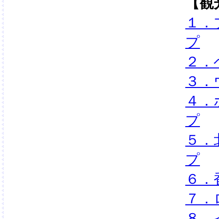
【観
１．
プ
２．
３．
４．
プ
５．
プ
６．
７．
８．