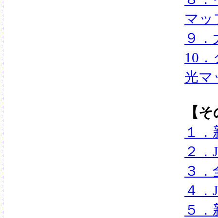
マッ
９．
10
光マ
【そ
１．
２．
３．
４．
５．