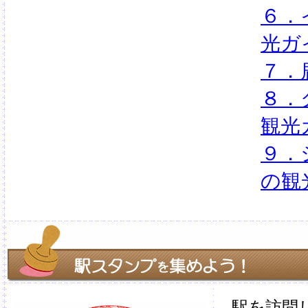
６．
光ガ
７．
８．
観光
９．
の観
駅を訪問し