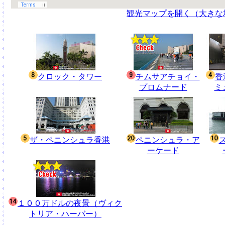
観光マップを開く（大きな
クロック・タワー
チムサアチョイ・
香
プロムナード
ミ
ザ・ペニンシュラ香港
ペニンシュラ・ア
ーケード
１００万ドルの夜景（ヴィク
トリア・ハーバー）