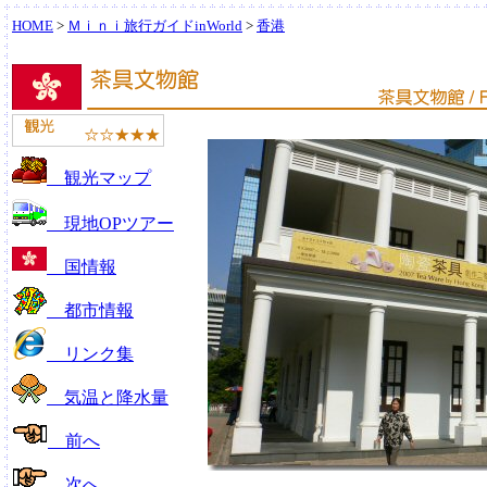
HOME
>
Ｍｉｎｉ旅行ガイドinWorld
>
香港
観光マップ
現地OPツアー
国情報
都市情報
リンク集
気温と降水量
前へ
次へ