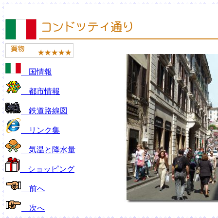
国情報
都市情報
鉄道路線図
リンク集
気温と降水量
ショッピング
前へ
次へ