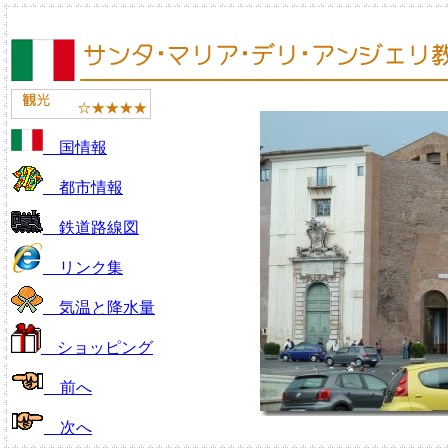
国情報
都市情報
鉄道路線図
リンク集
気温と降水量
ショッピング
前へ
次へ