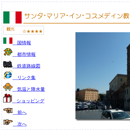
国情報
都市情報
鉄道路線図
リンク集
気温と降水量
ショッピング
前へ
次へ