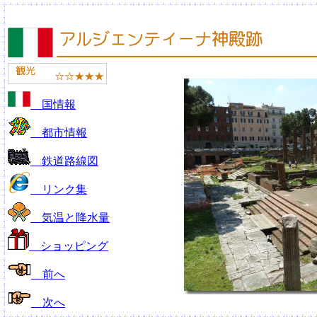
国情報
都市情報
鉄道路線図
リンク集
気温と降水量
ショッピング
前へ
次へ