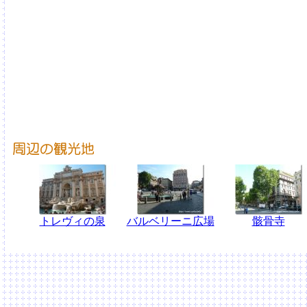
トレヴィの泉
バルベリーニ広場
骸骨寺