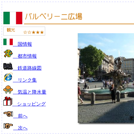
国情報
都市情報
鉄道路線図
リンク集
気温と降水量
ショッピング
前へ
次へ