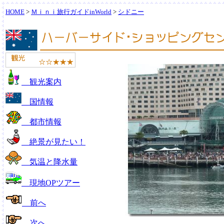
HOME
>
Ｍｉｎｉ旅行ガイドinWorld
>
シドニー
観光案内
国情報
都市情報
絶景が見たい！
気温と降水量
現地OPツアー
前へ
次へ