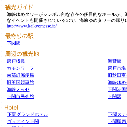
海峡ゆめタワーがシンボル的な存在の多目的なホールが、
なイベントも開催されているので、海峡ゆめタワーの帰り
http://www.kaikyomesse.jp/
下関駅
唐戸桟橋
海響館
カモンワーフ
唐戸市場
南部町郵便局
旧秋田商
旧英国領事館
海峡ゆめ
海峡メッセ
下関港国
下関市民会館
下関駅
下関グランドホテル
下関ステ
ヴィアイン下関
下関駅西