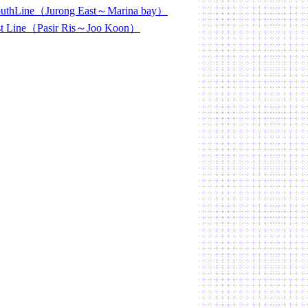
outhLine（Jurong East～Marina bay）
st Line（Pasir Ris～Joo Koon）