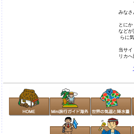
みなさ
とにか
などが
らに気
当サイ
リカへ