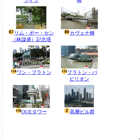
ライブ
橋
リム・ボー・セン
カヴェナ橋
（林謀盛）記念塔
ワン・フラトン
フラトン・パ
ビリオン
OUEタワー
高層ビル群