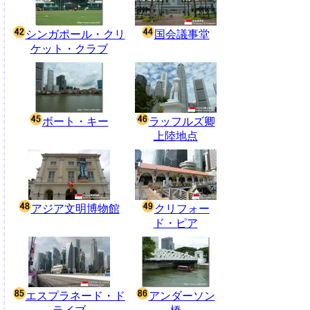
シンガポール・クリ
国会議事堂
ケット・クラブ
ボート・キー
ラッフルズ卿
上陸地点
アジア文明博物館
クリフォー
ド・ピア
エスプラネード・ド
アンダーソン