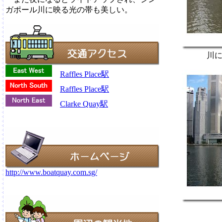
ガポール川に映る光の帯も美しい。
川
Raffles Place駅
Raffles Place駅
Clarke Quay駅
http://www.boatquay.com.sg/