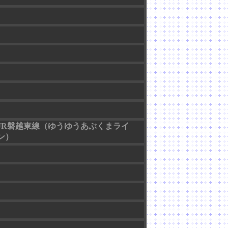
JR磐越東線（ゆうゆうあぶくまライ
ン）