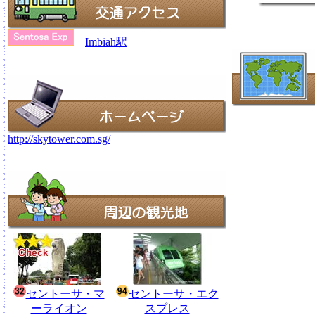
Imbiah駅
http://skytower.com.sg/
セントーサ・マ
セントーサ・エク
ーライオン
スプレス