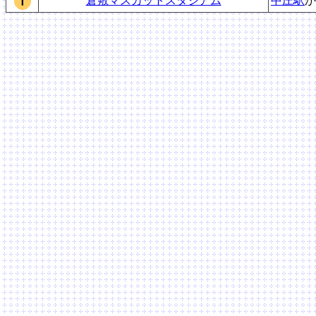
倉敷マスカットスタジアム
中庄駅
か