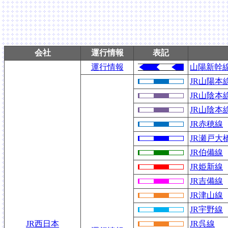
会社
運行情報
表記
運行情報
山陽新幹
JR山陽本
JR山陰本
JR山陰本
JR赤穂線
JR瀬戸大
JR伯備線
JR姫新線
JR吉備線
JR津山線
JR宇野線
JR西日本
JR呉線