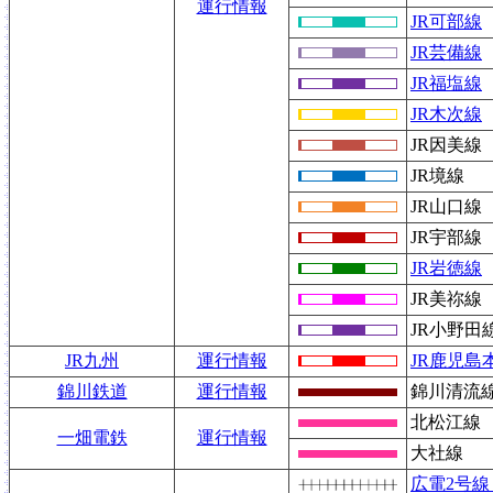
運行情報
JR可部線
JR芸備線
JR福塩線
JR木次線
JR因美線
JR境線
JR山口線
JR宇部線
JR岩徳線
JR美祢線
JR小野田
JR九州
運行情報
JR鹿児島
錦川鉄道
運行情報
錦川清流
北松江線
一畑電鉄
運行情報
大社線
広電2号