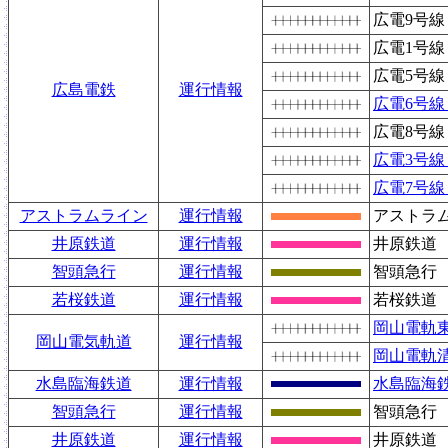
広電9号
広電1号
広電5号
広島電鉄
運行情報
広電6号
広電8号
広電3号
広電7号
アストラムライン
運行情報
アストラ
井原鉄道
運行情報
井原鉄道
智頭急行
運行情報
智頭急行
若桜鉄道
運行情報
若桜鉄道
岡山電軌
岡山電気軌道
運行情報
岡山電軌
水島臨海鉄道
運行情報
水島臨海
智頭急行
運行情報
智頭急行
井原鉄道
運行情報
井原鉄道