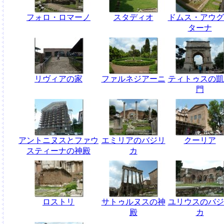
フォロ・ロマーノ
スタディオ
ドムス・アウグ
ターナ
リヴィアの家
ファルネジアーニ
ティトゥスの凱
門
アントニヌスとファウ
エミリアのバジリ
クーリア
スティーナの神殿
カ
ロストリ
サトゥルヌスの神
ユリウスのバジ
殿
カ