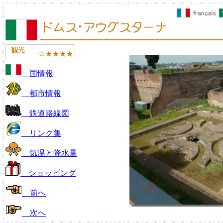
国情報
都市情報
鉄道路線図
リンク集
気温と降水量
ショッピング
前へ
次へ