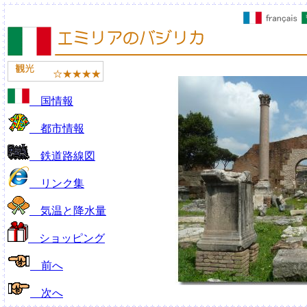
国情報
都市情報
鉄道路線図
リンク集
気温と降水量
ショッピング
前へ
次へ