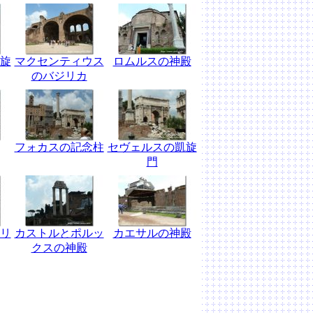
旋
マクセンティウス
ロムルスの神殿
のバジリカ
フォカスの記念柱
セヴェルスの凱旋
門
リ
カストルとポルッ
カエサルの神殿
クスの神殿