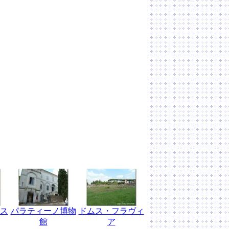
ス
パラティーノ博物
ドムス・フラヴィ
館
ア