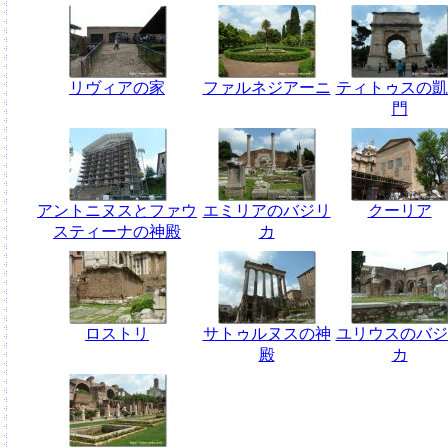
リヴィアの家
ファルネジアーニ
ティトゥスの凱
門
アントニヌスとファウ
エミリアのバジリ
クーリア
スティーナの神殿
カ
ロストリ
サトゥルヌスの神
ユリウスのバジ
殿
カ