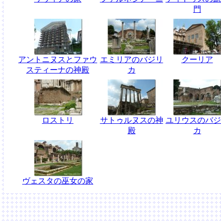
門
アントニヌスとファウ
エミリアのバジリ
クーリア
スティーナの神殿
カ
ロストリ
サトゥルヌスの神
ユリウスのバジ
殿
カ
ヴェスタの巫女の家