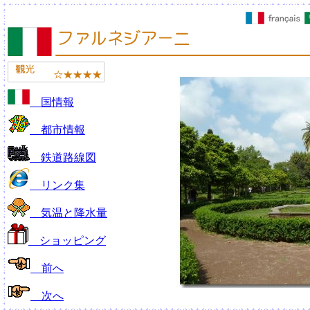
国情報
都市情報
鉄道路線図
リンク集
気温と降水量
ショッピング
前へ
次へ