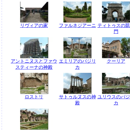
リヴィアの家
ファルネジアーニ
ティトゥスの凱
門
アントニヌスとファウ
エミリアのバジリ
クーリア
スティーナの神殿
カ
ロストリ
サトゥルヌスの神
ユリウスのバジ
殿
カ