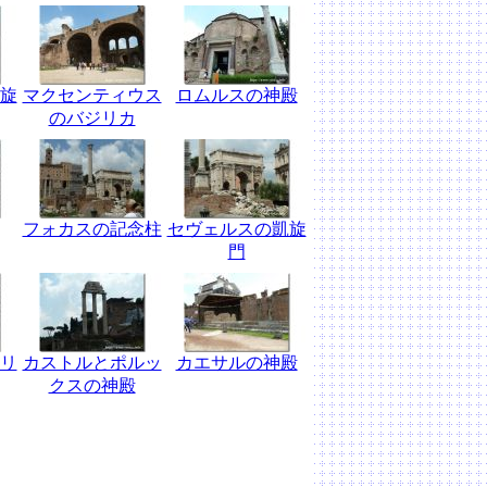
旋
マクセンティウス
ロムルスの神殿
のバジリカ
フォカスの記念柱
セヴェルスの凱旋
門
リ
カストルとポルッ
カエサルの神殿
クスの神殿