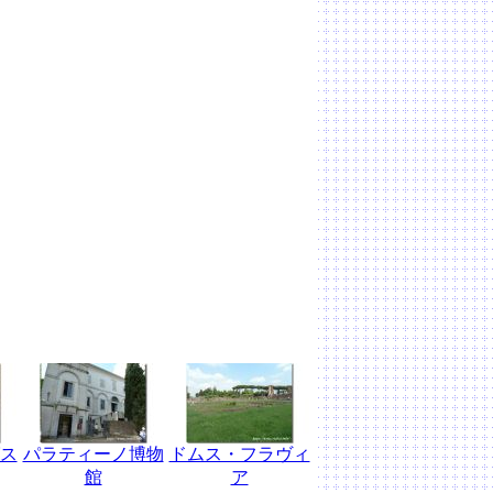
ス
パラティーノ博物
ドムス・フラヴィ
館
ア