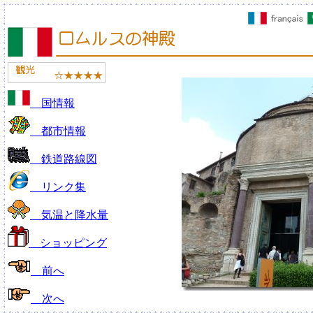
国情報
都市情報
鉄道路線図
リンク集
気温と降水量
ショッピング
前へ
次へ