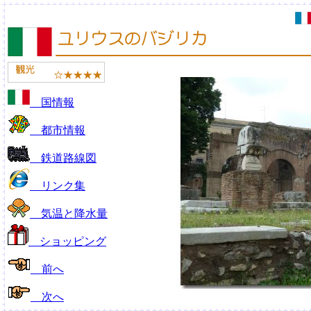
国情報
都市情報
鉄道路線図
リンク集
気温と降水量
ショッピング
前へ
次へ