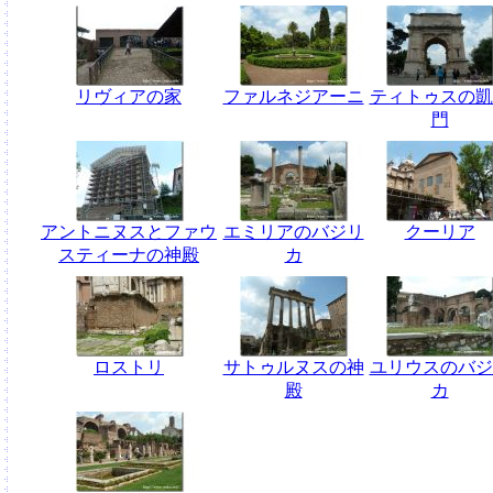
リヴィアの家
ファルネジアーニ
ティトゥスの凱
門
アントニヌスとファウ
エミリアのバジリ
クーリア
スティーナの神殿
カ
ロストリ
サトゥルヌスの神
ユリウスのバジ
殿
カ