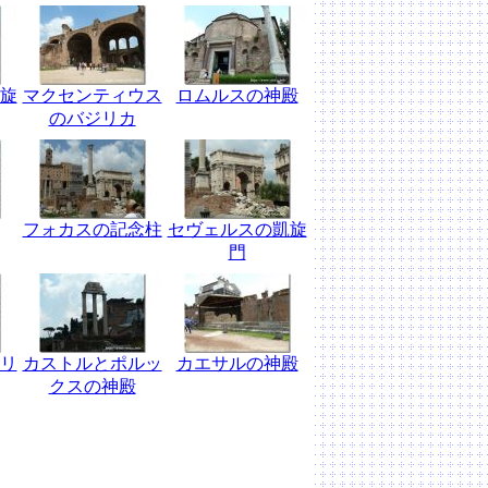
旋
マクセンティウス
ロムルスの神殿
のバジリカ
フォカスの記念柱
セヴェルスの凱旋
門
リ
カストルとポルッ
カエサルの神殿
クスの神殿