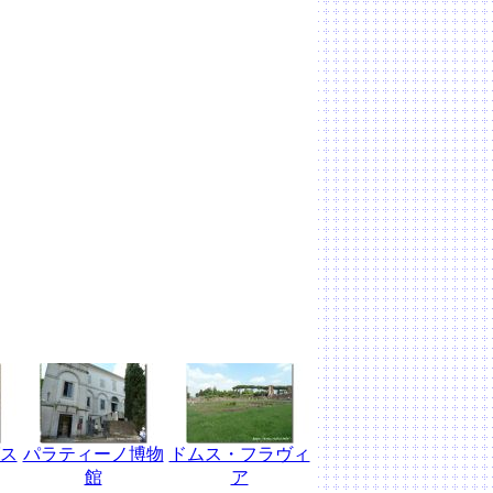
ス
パラティーノ博物
ドムス・フラヴィ
館
ア